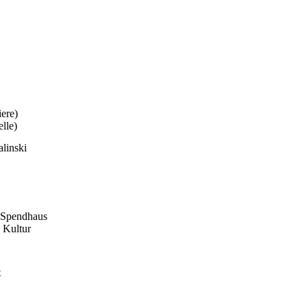
ere)
lle)
linski
 Spendhaus
 Kultur
t