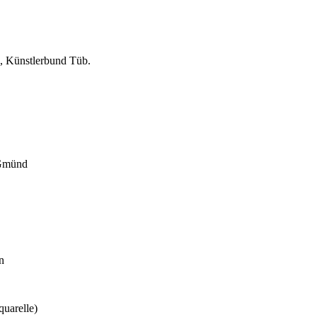
s, Künstlerbund Tüb.
 Gmünd
n
quarelle)