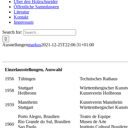
Über den Holzschneider
Öffentliche Sammlungen
Literatur
Kontakt
Impressum
Search for:
Ausstellungen
markus
2021-12-25T22:06:31+01:00
Einzelausstellungen, Auswahl
1956
Tübingen
Technisches Rathaus
Stuttgart
Württembergischer Kunstv
1958
Heilbronn
Kunstverein Heilbronn
Mannheim
Kunstverein Mannheim
1959
Stuttgart
Württembergischer Kunstv
Porto Alegro, Brasilien
Teatro de Equipe
Rio Grande do Sul, Brasilien
Museu de Arte
1960
Sao Paulo
Instituto Cultural Brasile