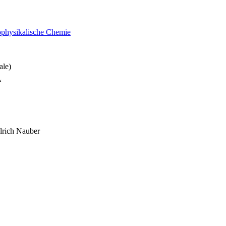
iophysikalische Chemie
ale)
“
Ulrich Nauber