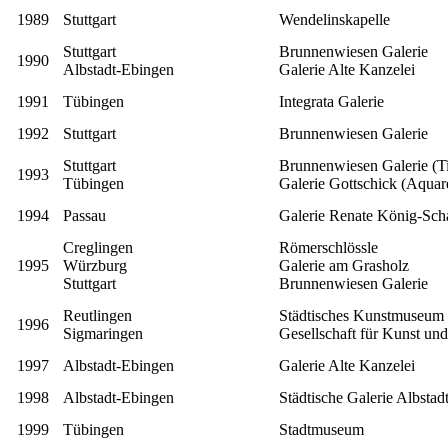
1989
Stuttgart
Wendelinskapelle
Stuttgart
Brunnenwiesen Galerie
1990
Albstadt-Ebingen
Galerie Alte Kanzelei
1991
Tübingen
Integrata Galerie
1992
Stuttgart
Brunnenwiesen Galerie
Stuttgart
Brunnenwiesen Galerie (Ti
1993
Tübingen
Galerie Gottschick (Aquare
1994
Passau
Galerie Renate König-Scha
Creglingen
Römerschlössle
1995
Würzburg
Galerie am Grasholz
Stuttgart
Brunnenwiesen Galerie
Reutlingen
Städtisches Kunstmuseum
1996
Sigmaringen
Gesellschaft für Kunst und
1997
Albstadt-Ebingen
Galerie Alte Kanzelei
1998
Albstadt-Ebingen
Städtische Galerie Albstad
1999
Tübingen
Stadtmuseum