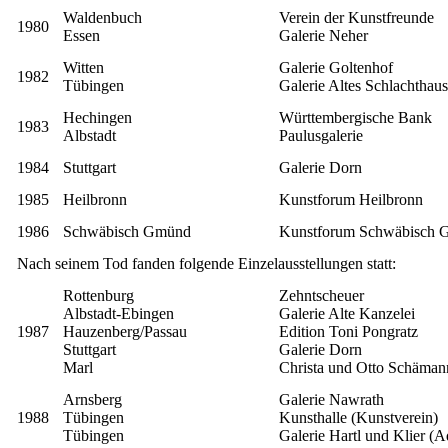
Waldenbuch
Verein der Kunstfreunde
1980
Essen
Galerie Neher
Witten
Galerie Goltenhof
1982
Tübingen
Galerie Altes Schlachthau
Hechingen
Württembergische Bank
1983
Albstadt
Paulusgalerie
1984
Stuttgart
Galerie Dorn
1985
Heilbronn
Kunstforum Heilbronn
1986
Schwäbisch Gmünd
Kunstforum Schwäbisch
Nach seinem Tod fanden folgende Einzelausstellungen statt:
Rottenburg
Zehntscheuer
Albstadt-Ebingen
Galerie Alte Kanzelei
1987
Hauzenberg/Passau
Edition Toni Pongratz
Stuttgart
Galerie Dorn
Marl
Christa und Otto Schäman
Arnsberg
Galerie Nawrath
1988
Tübingen
Kunsthalle (Kunstverein)
Tübingen
Galerie Hartl und Klier (A