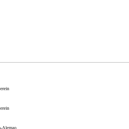
erein
erein
iro-Alemao