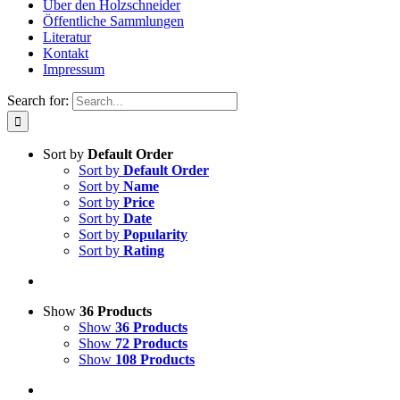
Über den Holzschneider
Öffentliche Sammlungen
Literatur
Kontakt
Impressum
Search for:
Sort by
Default Order
Sort by
Default Order
Sort by
Name
Sort by
Price
Sort by
Date
Sort by
Popularity
Sort by
Rating
Show
36 Products
Show
36 Products
Show
72 Products
Show
108 Products